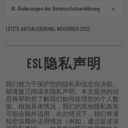
that are responsible for pursuing our
IX. Änderungen der Datenschutzerklärung
purposes for the processing. Possible
further recipients: IT-services; Google
(Workspace).
LETZTE AKTUALISIERUNG: NOVEMBER 2022
Depending on the respective
Tournament you participate in, it is
possible that Subsidiaries of ours
ESL隐私声明
jointly process personal data with us
according to Sect. II.1. as well as third-
party partners of ours according to
我们致力于保护您的隐私和信息自决权。
Sect. II.2.
烦请拨冗阅读本隐私声明。本文提供的信
c. Why
息将帮助您了解我们如何处理您的个人数
Processing data from team
据。根据具体情况，我们的其他隐私政策
conversations, player cams as well as
可能会额外适用，在此情况下，我们将通
room cams and mics during your
知您该额外适用情况（例如，通过提述该
performance in the Tournament is