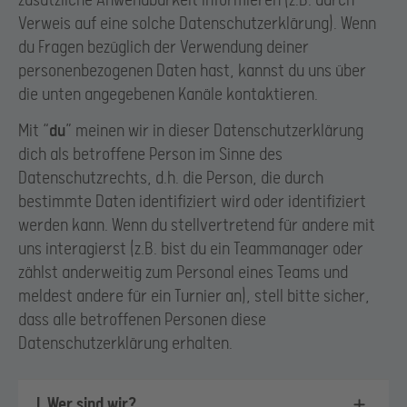
zusätzliche Anwendbarkeit informieren (z.B. durch
Verweis auf eine solche Datenschutzerklärung). Wenn
du Fragen bezüglich der Verwendung deiner
personenbezogenen Daten hast, kannst du uns über
Video and Audio Material of
die unten angegebenen Kanäle kontaktieren.
Professional Players for Preventing
Mit “
du
” meinen wir in dieser Datenschutzerklärung
and Sanctioning Cheating
dich als betroffene Person im Sinne des
a. What
Datenschutzrechts, d.h. die Person, die durch
We generally process your image and
bestimmte Daten identifiziert wird oder identifiziert
spoken word as set out under Sect.
werden kann. Wenn du stellvertretend für andere mit
VII. 15 for presenting a Tournament
uns interagierst (z.B. bist du ein Teammanager oder
you participate in live on stage or
zählst anderweitig zum Personal eines Teams und
broadcasting it over media channels
meldest andere für ein Turnier an), stell bitte sicher,
(e.g. live streams).
dass alle betroffenen Personen diese
Datenschutzerklärung erhalten.
In addition to this we may process
your image and spoken word for
additional video and audio material, if
I. Wer sind wir?