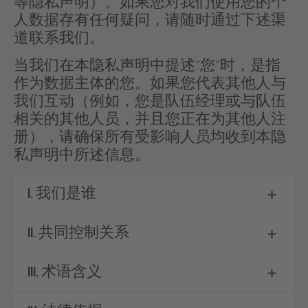
等隐私声明）。如果您对我们使用您的个
based on our contract with you as a
人数据存有任何疑问，请随时通过下述渠
participant.
道联系我们。
We need to prevent cheating and
当我们在本隐私声明中提述“
您
”时，是指
fraudulent actions. If competitions
作为数据主体的您。如果您代表其他人与
lack fairness and security,
我们互动（例如，您是队伍经理或与队伍
competitive games will lose players as
相关的其他人员，并且您正在为其他人注
well as audiences. Processing the data
册），请确保所有受影响人员均收到本隐
to prevent cheating and fraudulent
私声明中所述信息。
actions helps to ensure a fair and
rule-compliant Tournament for you,
I. 我们是谁
the other participants and the
audience and through this ensuring
II. 共同控制关系
the integrity and credibility of our
Tournaments as well as esports itself
III. 术语含义
as a fair competitive sport.
Maintaining the fairness of the