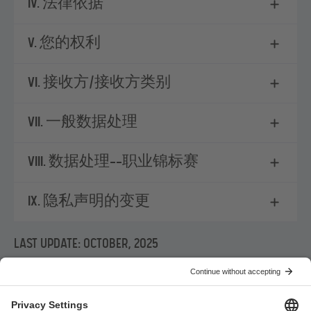
Tournament is a core issue of our
IV. 法律依据
contract with the players and teams.
V. 您的权利
d. Legal Basis
The legal basis for processing the data
VI. 接收方/接收方类别
for fraud prevention is based on Art. 6
para. 1 let. b) GDPR.
VII. 一般数据处理
e. How long
Data that is processed based on Art. 6
VIII. 数据处理——职业锦标赛
para. 1 let. b) GDPR is stored at least
for as long as it is necessary to
IX. 隐私声明的变更
perform the contract between you
and us. The data will be deleted after
potential claims against you are time
LAST UPDATE: OCTOBER, 2025
barred (§ 195 BGB).
Video and Audio Material of
Professional Players for Promotion